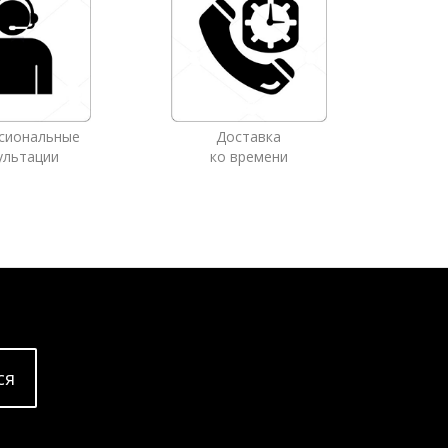
сиональные
Доставка
ультации
ко времени
cя