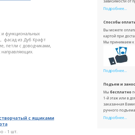
зависимости от 
Подробнее...
Способы оплат
Вы можете оплати
х и функциональных
картой при доста
, фасад из Дуб Крафт
Мы принимаем к 
е, петли с доводчиками,
х направляющих.
Подробнее...
Подъем и зано
Мы
бесплатно
п
1-й этаж или в д
заказанная Вами 
ручного подъема 
 створчатый с ящиками
Подробнее...
кота
о - 1 шт.