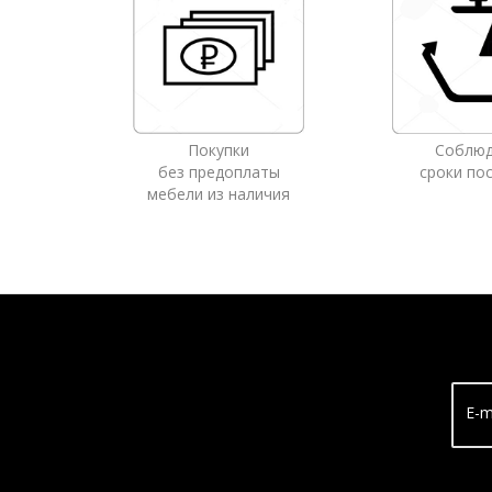
Покупки
Соблю
без предоплаты
сроки по
мебели из наличия
E-m