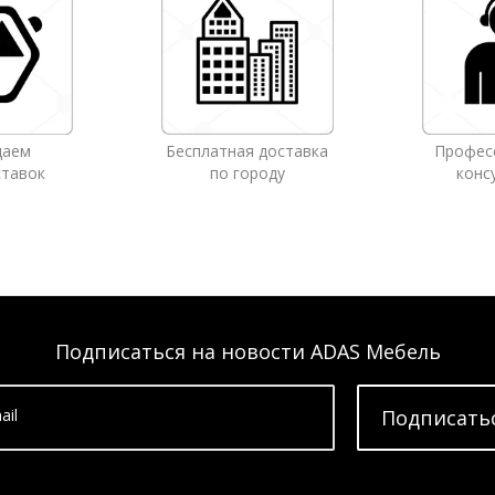
даем
Бесплатная доставка
Профес
ставок
по городу
конс
Подписаться на новости ADAS Мебель
ail
Подписать