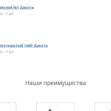
весная №1 Дакота
о - 1 шт.
луоткрытый (440) Дакота
о - 1 шт.
Наши преимущества