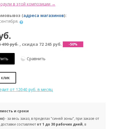
одули в этой композиции →
амовывоз (
адреса магазинов
):
сентября.
уб.
 490 руб.
, скидка
72 245 руб.
-50%
пить
Сравнить
 клик
редит
от 12040 руб. в месяц
имость и сроки
но)
- за весь заказ, в пределах "синей зоны", при заказе от
 доставки составляют
от 1 до 30 рабочих дней
, в