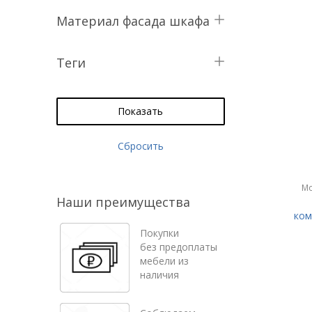
Нет
Материал фасада шкафа
90,1 см
54,4 см
ЛДСП
МДФ
54,5 см
Теги
МДФ, зеркало
Прямые компьютерные
столы
Показать
без надстройки
Сбросить
Мо
Наши преимущества
ком
Покупки
без предоплаты
мебели из
наличия