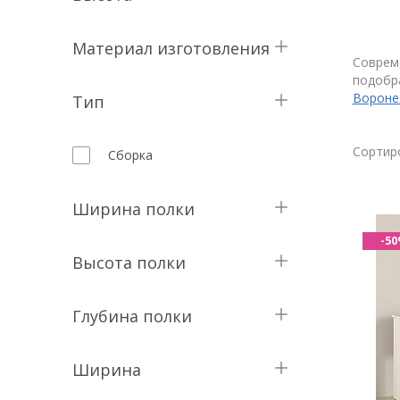
Материал изготовления
74 см
Соврем
подобра
Вороне
Тип
ЛДСП, МДФ
Сортир
Сборка
Прямой
Ширина полки
-5
Высота полки
30 см
131,5 см
Глубина полки
47 см
160,1 см
47,4 см
Ширина
204,1 см
30 см
57,6 см