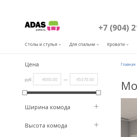
+7 (904) 
Столы и стулья
Для спальни
Кровати
Цена
Главная
—
руб.
Мо
Ширина комода
Высота комода
60,1 см