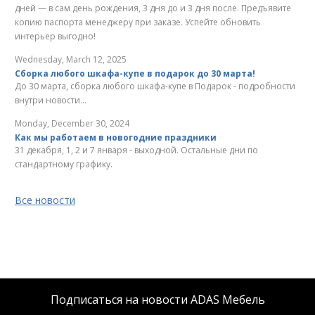
дней — в сам день рождения, 3 дня до и 3 дня после. Предъявите
копию паспорта менеджеру при заказе. Успейте обновить
интерьер выгодно!
Wednesday, March 12, 2025
Сборка любого шкафа-купе в подарок до 30 марта!
До 30 марта, сборка любого шкафа-купе в Подарок - подробности
внутри новости...
Monday, December 30, 2024
Как мы работаем в новогодние праздники
31 декабря, 1, 2 и 7 января - выходной. Остальные дни по
стандартному графику.
Все новости
Подписаться на новости ADAS Мебель