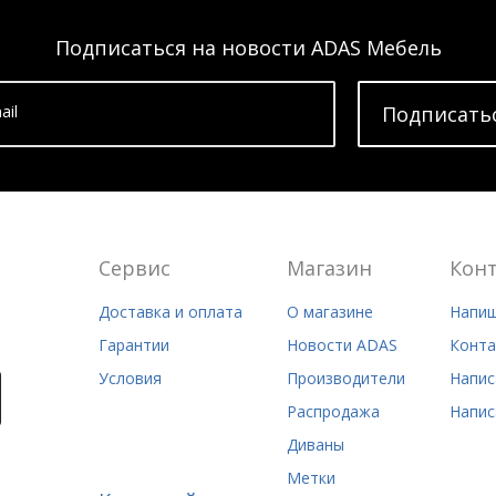
Подписаться на новости ADAS Мебель
ail
Подписать
Сервис
Магазин
Кон
Доставка и оплата
О магазине
Напиш
Гарантии
Новости ADAS
Конта
Условия
Производители
Напис
Распродажа
Напис
Диваны
Метки