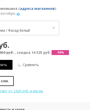
амовывоз (
адреса магазинов
):
сентября.
уб.
050 руб.
, скидка
14 525 руб.
-50%
пить
Сравнить
 клик
редит
от 2420 руб. в месяц
имость и сроки