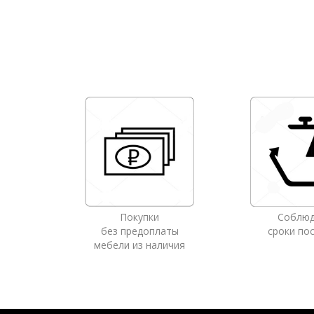
Покупки
Соблю
без предоплаты
сроки по
мебели из наличия