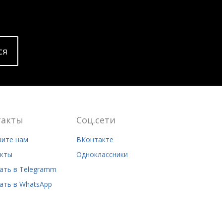
cя
такты
Соц.сети
ите нам
ВКонтакте
кты
Одноклассники
ать в Telegramm
ать в WhatsApp