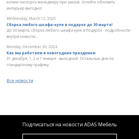
копию паспорта менеджеру при заказе. Успейте обновить
интерьер выгодно!
Wednesday, March 12, 2025
Сборка любого шкафа-купе в подарок до 30 марта!
До 30 марта, сборка любого шкафа-купе в Подарок - подробности
внутри новости...
Monday, December 30, 2024
Как мы работаем в новогодние праздники
31 декабря, 1, 2 и 7 января - выходной. Остальные дни по
стандартному графику.
Все новости
Подписаться на новости ADAS Мебель