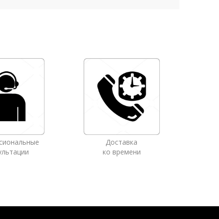
сиональные
Доставка
ультации
ко времени