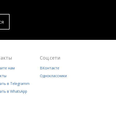
cя
такты
Соц.сети
ите нам
ВКонтакте
кты
Одноклассники
ать в Telegramm
ать в WhatsApp