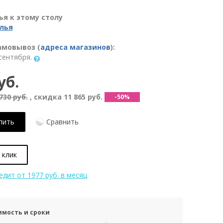
я к этому столу
лья
амовывоз (
адреса магазинов
):
сентября.
уб.
730 руб.
, скидка
11 865 руб.
-50%
пить
Сравнить
 клик
редит
от 1977 руб. в месяц
имость и сроки