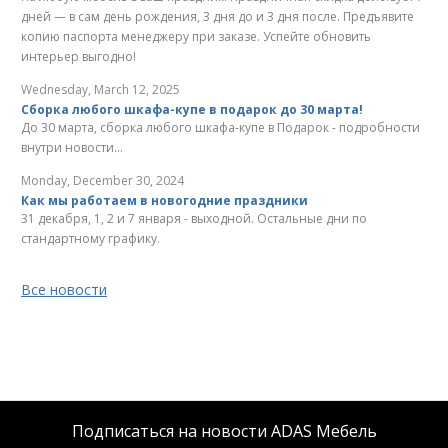
дней — в сам день рождения, 3 дня до и 3 дня после. Предъявите
копию паспорта менеджеру при заказе. Успейте обновить
интерьер выгодно!
Wednesday, March 12, 2025
Сборка любого шкафа-купе в подарок до 30 марта!
До 30 марта, сборка любого шкафа-купе в Подарок - подробности
внутри новости...
Monday, December 30, 2024
Как мы работаем в новогодние праздники
31 декабря, 1, 2 и 7 января - выходной. Остальные дни по
стандартному графику.
Все новости
Подписаться на новости ADAS Мебель