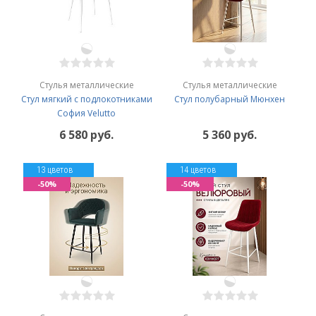
Стулья металлические
Стулья металлические
Стул мягкий с подлокотниками
Стул полубарный Мюнхен
София Velutto
6 580 руб.
5 360 руб.
13 цветов
14 цветов
-50%
-50%