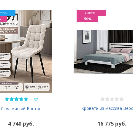
етов
4 цвета
%
-50%
—
37
Кровать из массива Вер
Стул мягкий Бостон
4 740 руб.
16 775 руб.