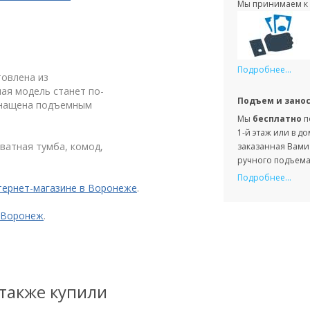
Мы принимаем к 
Подробнее...
овлена из
ая модель станет по-
Подъем и зано
снащена подъемным
Мы
бесплатно
п
1-й этаж или в д
ватная тумба, комод,
заказанная Вами 
ручного подъема 
Подробнее...
тернет-магазине в Воронеже
.
 Воронеж
.
 также купили