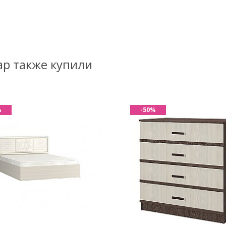
ар также купили
%
-50%