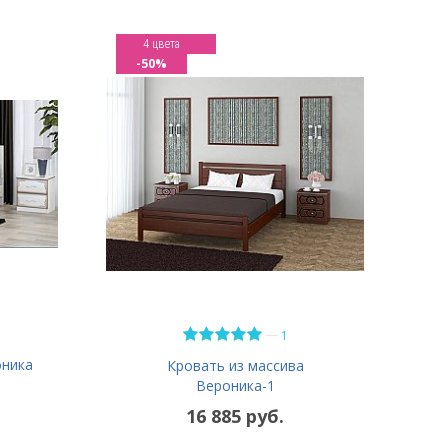
4 цвета
-50%
—
1
оника
Кровать из массива
Вероника-1
16 885 руб.