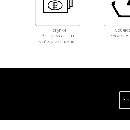
Покупки
Соблю
без предоплаты
сроки по
мебели из наличия
E-m