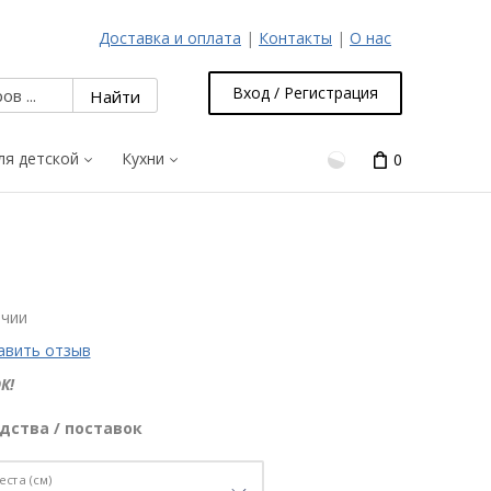
Доставка и оплата
|
Контакты
|
О нас
Вход / Регистрация
ля детской
Кухни
0
ичии
авить отзыв
К!
дства / поставок
еста (см)