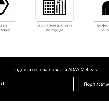
даем
Бесплатная доставка
Профес
ставок
по городу
конс
Подписаться на новости ADAS Мебель
ail
Подписать