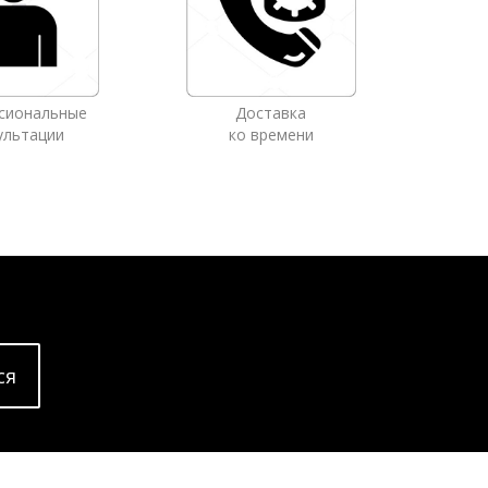
сиональные
Доставка
ультации
ко времени
cя