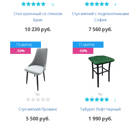
—
—
12
4
Стол кухонный со стеклом
Стул мягкий с подлокотниками
Брик
София
10 230 руб.
7 560 руб.
13 цветов
11 цветов
-50%
-50%
—
2
Стул мягкий Прованс
Табурет Лофт Черный
5 500 руб.
1 990 руб.