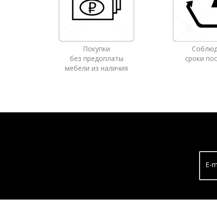
Покупки
Соблю
без предоплаты
сроки по
мебели из наличия
E-m