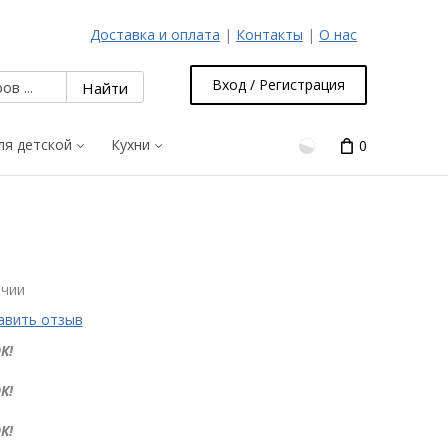
Доставка и оплата
|
Контакты
|
О нас
Вход / Регистрация
ля детской
Кухни
0
ичии
авить отзыв
К!
К!
К!