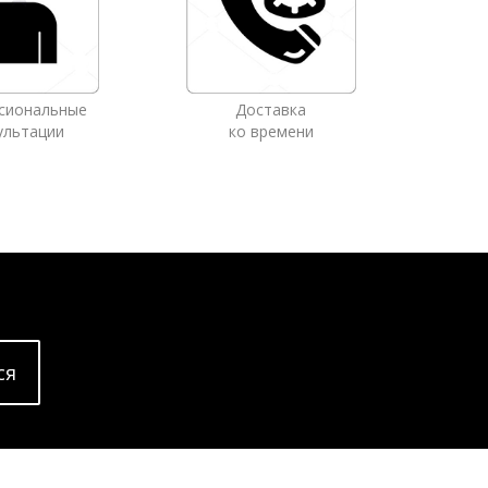
сиональные
Доставка
ультации
ко времени
cя