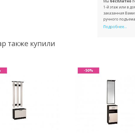
Мы
бесплатно
п
1-й этаж или в д
заказанная Вами 
ручного подъема 
Подробнее...
ар также купили
%
-50%