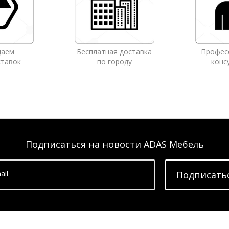
даем
Бесплатная доставка
Профес
ставок
по городу
конс
Подписаться на новости ADAS Мебель
ail
Подписать