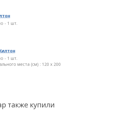
лтон
о - 1 шт.
Хилтон
о - 1 шт.
льного места (см) : 120 x 200
ар также купили