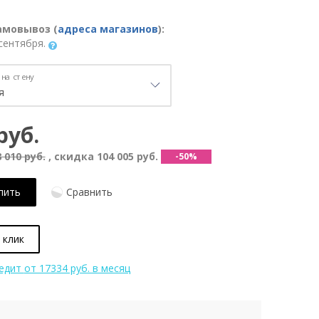
амовывоз (
адреса магазинов
):
сентября.
на стену
руб.
 010 руб.
, скидка
104 005 руб.
-50%
пить
Сравнить
 клик
редит
от 17334 руб. в месяц