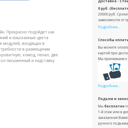
Доставка - Сто
0 руб. (бесплат
20000 руб. Сроки
зависимости от 
Подробнее...
йн. Прекрасно подойдет как
иний и изысканные цвета
Способы оплат
е модулей, входящих в
Вы можете оплати
отребности в размещении
картой при доста
кроватную, комод, пенал, две
Мы принимаем к 
стол письменный и надставку
Подробнее...
Подъем и зано
Мы
бесплатно
п
1-й этаж или в д
заказанная Вами 
ручного подъема 