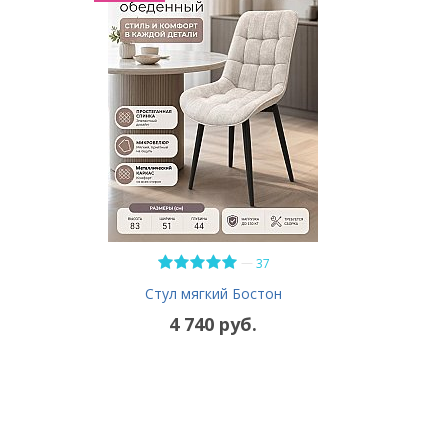
—
37
Стул мягкий Бостон
4 740 руб.