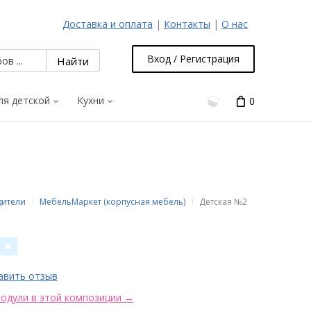
Доставка и оплата
|
Контакты
|
О нас
Вход / Регистрация
ля детской
Кухни
0
дители
МебельМаркет (корпусная мебель)
Детская №2
авить отзыв
одули в этой композиции →