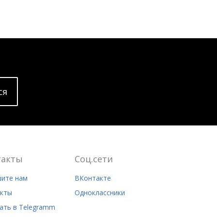
cя
такты
Соц.сети
ите нам
ВКонтакте
кты
Одноклассники
ать в Telegramm