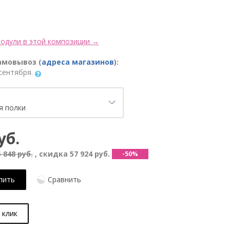
одули в этой композиции →
амовывоз (
адреса магазинов
):
сентября.
уб.
 848 руб.
, скидка
57 924 руб.
-50%
пить
Сравнить
 клик