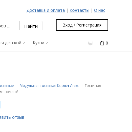
Доставка и оплата
|
Контакты
|
О нас
Вход / Регистрация
ля детской
Кухни
0
гостиные
Модульная гостиная Корвет Люкс
Гостиная
о светлый
авить отзыв