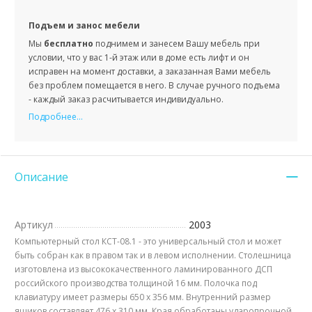
Подъем и занос мебели
Мы
бесплатно
поднимем и занесем Вашу мебель при
условии, что у вас 1-й этаж или в доме есть лифт и он
исправен на момент доставки, а заказанная Вами мебель
без проблем помещается в него. В случае ручного подъема
- каждый заказ расчитывается индивидуально.
Подробнее...
Описание
Артикул
2003
Компьютерный стол КСТ-08.1 - это универсальный стол и может
быть собран как в правом так и в левом исполнении. Столешница
изготовлена из высококачественного ламинированного ДСП
российского производства толщиной 16 мм. Полочка под
клавиатуру имеет размеры 650 х 356 мм. Внутренний размер
ящиков составляет 476 х 310 мм. Края обработаны ударопрочной