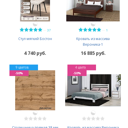
—
—
37
1
Стул мягкий Бостон
Кровать из массива
Вероника-1
4 740 руб.
16 885 руб.
9 цветов
4 цвета
-50%
-50%
Столешница прямая 38 мм
Кровать из массива Вероника