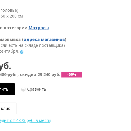
зголовье)
60 х 200 см
в категории
Матрасы
амовывоз (
адреса магазинов
):
(если есть на складе поставщика)
сентября.
уб.
480 руб.
, скидка
29 240 руб.
-50%
пить
Сравнить
 клик
редит
от 4873 руб. в месяц