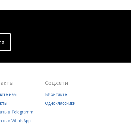
cя
такты
Соц.сети
ите нам
ВКонтакте
кты
Одноклассники
ать в Telegramm
ать в WhatsApp