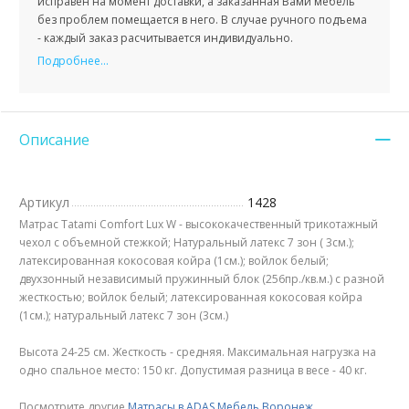
исправен на момент доставки, а заказанная Вами мебель
без проблем помещается в него. В случае ручного подъема
- каждый заказ расчитывается индивидуально.
Подробнее...
Описание
Артикул
1428
Матрас Tatami Comfort Lux W - высококачественный трикотажный
чехол с объемной стежкой; Натуральный латекс 7 зон ( 3см.);
латексированная кокосовая койра (1см.); войлок белый;
двухзонный независимый пружинный блок (256пр./кв.м.) с разной
жесткостью; войлок белый; латексированная кокосовая койра
(1см.); натуральный латекс 7 зон (3см.)
Высота 24-25 см. Жесткость - средняя. Максимальная нагрузка на
одно спальное место: 150 кг. Допустимая разница в весе - 40 кг.
Посмотрите другие
Матрасы в ADAS Мебель Воронеж