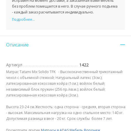
исправен на момент доставки, а заказанная Вами мебель
без проблем помещается в него. В случае ручного подъема
- каждый заказ расчитывается индивидуально.
Подробнее...
Описание
Артикул
1422
Матрас Tatami Mix Solido TFK - Высококачественный трикотажный
чехол с объемной стежкой; Натуральный латекс (3см.);
латексированная кокосовая койра (1см.); войлок белый;
независимый блок пружин (256 пр./кв.м.); войлок белый;
латексированная кокосовая койра (3см.).
Высота 23-24 см.Жесткость: одна сторона - средняя, вторая сторона
- высокая. Максимальная нагрузка на одно спальное место: 140 кг.
Допустимая разница в весе - 20 кг. Срок службы более 7 лет.
Посмотрите другие
Матрасы в ADAS Мебель Воронеж