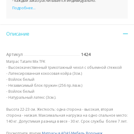
- каждый заказ расчитывается индивидуально.
Подробнее...
Описание
Артикул
1424
Матрас Tatami Mix TFK
- Высококачественный трикотажный чехол с объемной стежкой
- Латексированная кокосовая койра (3см.)
- Войлок белый
- Независимый блок пружин (256 пр./кв.м.)
- Войлок белый
- Натуральный латекс (3см.).
Высота 22-23 см. Жесткость: одна сторона - высокая, вторая
сторона - низкая. Максимальная нагрузка на одно спальное место:
140 кг. Допустимая разница в весе - 30 кг. Срок службы более 7 лет.
Посмотрите другие
Матрасы в ADAS Мебель Воронеж