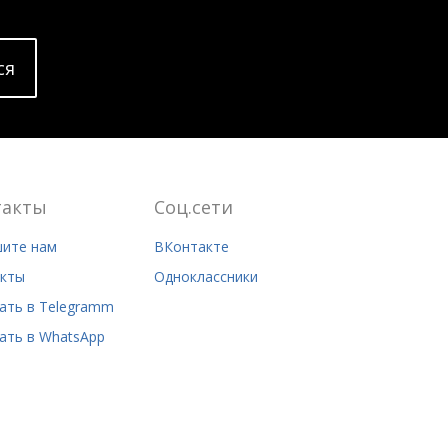
cя
такты
Соц.сети
ите нам
ВКонтакте
кты
Одноклассники
ать в Telegramm
ать в WhatsApp