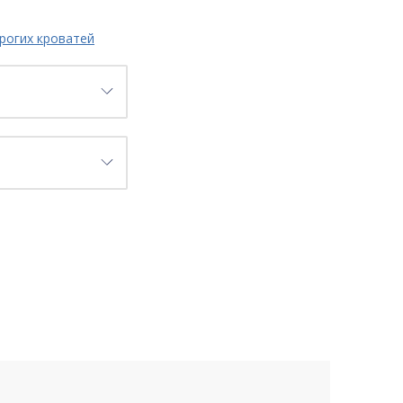
рогих кроватей
и