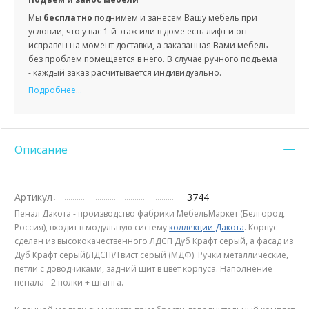
Мы
бесплатно
поднимем и занесем Вашу мебель при
условии, что у вас 1-й этаж или в доме есть лифт и он
исправен на момент доставки, а заказанная Вами мебель
без проблем помещается в него. В случае ручного подъема
- каждый заказ расчитывается индивидуально.
Подробнее...
Описание
Артикул
3744
Пенал Дакота - производство фабрики МебельМаркет (Белгород,
Россия), входит в модульную систему
коллекции Дакота
. Корпус
сделан из высококачественного ЛДСП Дуб Крафт серый, а фасад из
Дуб Крафт серый(ЛДСП)/Твист серый (МДФ). Ручки металлические,
петли с доводчиками, задний щит в цвет корпуса. Наполнение
пенала - 2 полки + штанга.