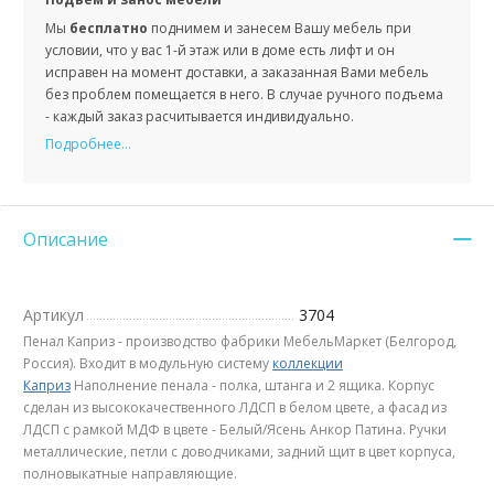
Мы
бесплатно
поднимем и занесем Вашу мебель при
условии, что у вас 1-й этаж или в доме есть лифт и он
исправен на момент доставки, а заказанная Вами мебель
без проблем помещается в него. В случае ручного подъема
- каждый заказ расчитывается индивидуально.
Подробнее...
Описание
Артикул
3704
Пенал Каприз - производство фабрики МебельМаркет (Белгород,
Россия). Входит в модульную систему
коллекции
Каприз
Наполнение пенала - полка, штанга и 2 ящика. Корпус
сделан из высококачественного ЛДСП в белом цвете, а фасад из
ЛДСП с рамкой МДФ в цвете - Белый/Ясень Анкор Патина. Ручки
металлические, петли с доводчиками, задний щит в цвет корпуса,
полновыкатные направляющие.