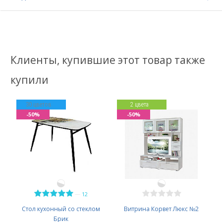
Клиенты, купившие этот товар также
купили
30 цветов
2 цвета
-50%
-50%
—
12
Стол кухонный со стеклом
Витрина Корвет Люкс №2
Брик