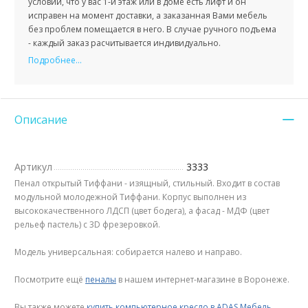
условии, что у вас 1-й этаж или в доме есть лифт и он
исправен на момент доставки, а заказанная Вами мебель
без проблем помещается в него. В случае ручного подъема
- каждый заказ расчитывается индивидуально.
Подробнее...
Описание
Артикул
3333
Пенал открытый Тиффани - изящный, стильный. Входит в состав
модульной молодежной Тиффани. Корпус выполнен из
высококачественного ЛДСП (цвет бодега), а фасад - МДФ (цвет
рельеф пастель) с 3D фрезеровкой.
Модель универсальная: собирается налево и направо.
Посмотрите ещё
пеналы
в нашем интернет-магазине в Воронеже.
Вы также можете
купить компьютерное кресло в ADAS Мебель