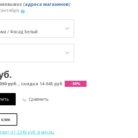
амовывоз (
адреса магазинов
):
сентября.
уб.
090 руб.
, скидка
14 045 руб.
-50%
пить
Сравнить
 клик
редит
от 2340 руб. в месяц