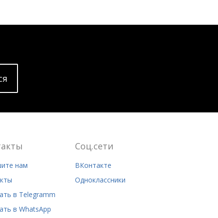
cя
такты
Соц.сети
ите нам
ВКонтакте
кты
Одноклассники
ать в Telegramm
ать в WhatsApp