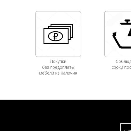
Покупки
Соблю
без предоплаты
сроки по
мебели из наличия