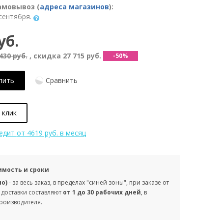
амовывоз (
адреса магазинов
):
сентября.
уб.
430 руб.
, скидка
27 715 руб.
-50%
пить
Сравнить
 клик
редит
от 4619 руб. в месяц
имость и сроки
но)
- за весь заказ, в пределах "синей зоны", при заказе от
 доставки составляют
от 1 до 30 рабочих дней
, в
производителя.