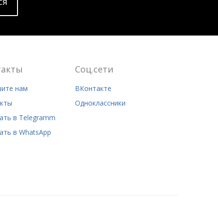
cя
такты
Соц.сети
ите нам
ВКонтакте
кты
Одноклассники
ать в Telegramm
ать в WhatsApp