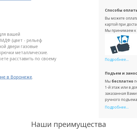
Способы оплат
Вы можете оплати
картой при доста
Мы принимаем к 
для вашей
 МДФ (цвет - рельеф
ной двери газовые
крючки металлические.
жете расставить по своему
Подробнее...
Подъем и зано
ине в Воронеже
.
Мы
бесплатно
п
1-й этаж или в д
заказанная Вами 
ручного подъема 
Подробнее...
Наши преимущества