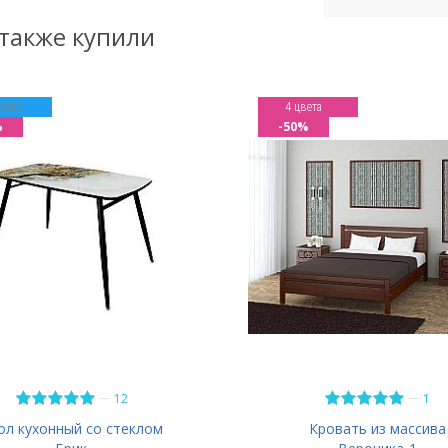
 также купили
етов
4 цвета
%
-50%
—
—
12
1
ол кухонный со стеклом
Кровать из массива