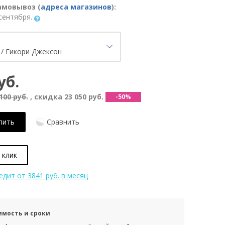
амовывоз (
адреса магазинов
):
сентября.
уб.
100 руб.
, скидка
23 050 руб.
-50%
пить
Сравнить
 клик
редит
от 3841 руб. в месяц
имость и сроки