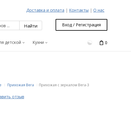
Доставка и оплата
|
Контакты
|
О нас
Вход / Регистрация
ля детской
Кухни
0
е
Прихожая Вега
Прихожая с зеркалом Вега-3
авить отзыв