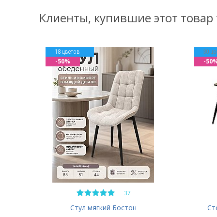
Клиенты, купившие этот товар
18 цветов
30 цв
-50%
-50
—
37
Стул мягкий Бостон
Ст