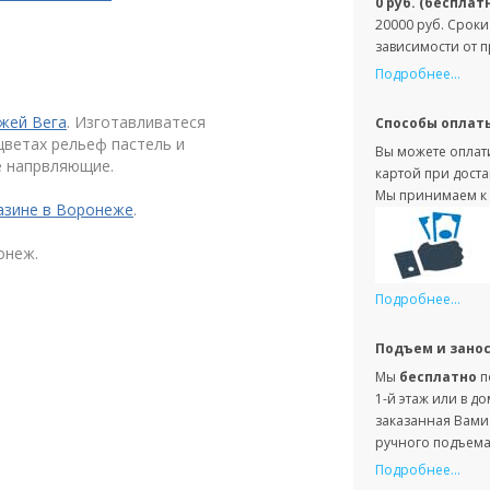
0 руб. (бесплат
20000 руб. Сроки
зависимости от 
Подробнее...
жей Вега
. Изготавливатеся
Способы оплат
цветах рельеф пастель и
Вы можете оплати
е напрвляющие.
картой при доста
Мы принимаем к 
азине в Воронеже
.
онеж.
Подробнее...
Подъем и зано
Мы
бесплатно
п
1-й этаж или в д
заказанная Вами 
ручного подъема 
Подробнее...