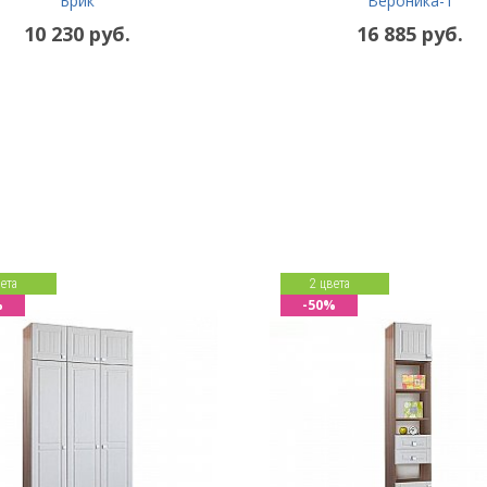
Брик
Вероника-1
10 230 руб.
16 885 руб.
ета
2 цвета
%
-50%