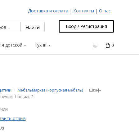
Доставка и оплата
|
Контакты
|
О нас
Вход / Регистрация
ля детской
Кухни
0
дители
МебельМаркет (корпусная мебель)
Шкаф-
я кухни Шанталь 2
ичии
авить отзыв
К!