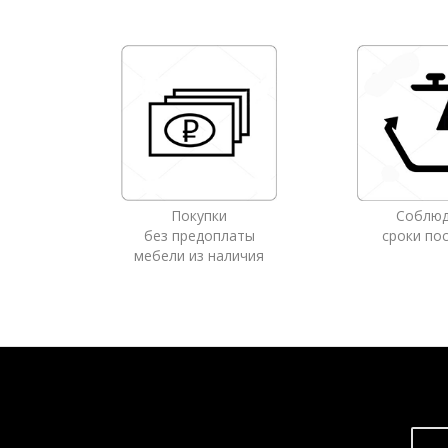
Покупки
Соблю
без предоплаты
сроки по
мебели из наличия