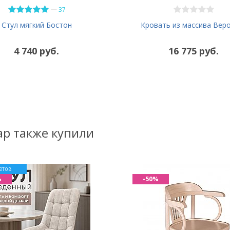
—
37
Кровать из массива Вер
Стул мягкий Бостон
4 740 руб.
16 775 руб.
ар также купили
етов
%
-50%