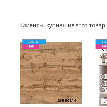
Клиенты, купившие этот товар
9 цветов
18 цв
-50%
-50