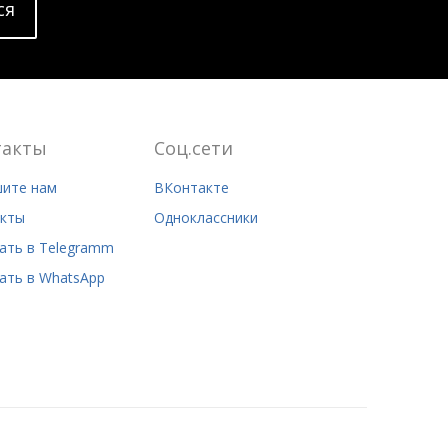
cя
такты
Соц.сети
ите нам
ВКонтакте
кты
Одноклассники
ать в Telegramm
ать в WhatsApp