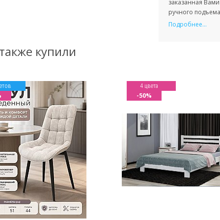
заказанная Вами 
ручного подъема 
Подробнее...
 также купили
етов
4 цвета
%
-50%