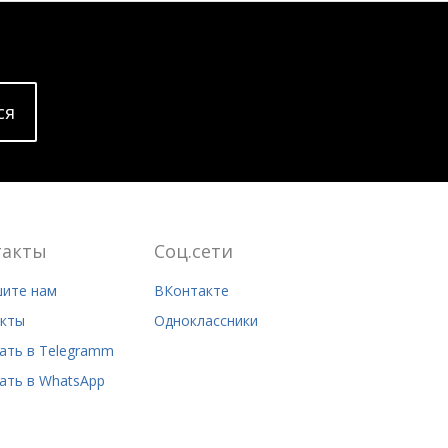
cя
такты
Соц.сети
ите нам
ВКонтакте
кты
Одноклассники
ать в Telegramm
ать в WhatsApp