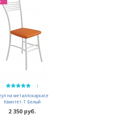
%
—
1
тул на металлокаркасе
Квинтет-Т Белый
2 350 руб.