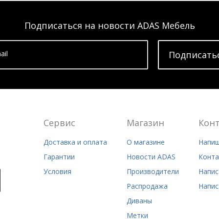
Подписаться на новости ADAS Мебель
ail
Подписать
Сервис
Магазин
Кон
Доставка и оплата
О магазине
Напиш
Гарантии
Новости ADAS
Конта
Условия
Производители
Напис
Распродажа
Напис
Диваны
Метки