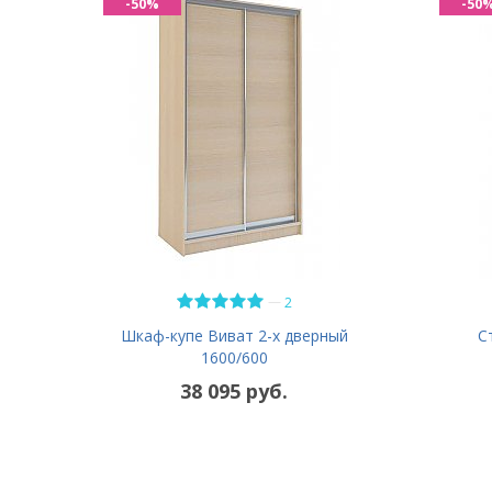
-50%
-50
—
2
Шкаф-купе Виват 2-х дверный
С
1600/600
38 095 руб.