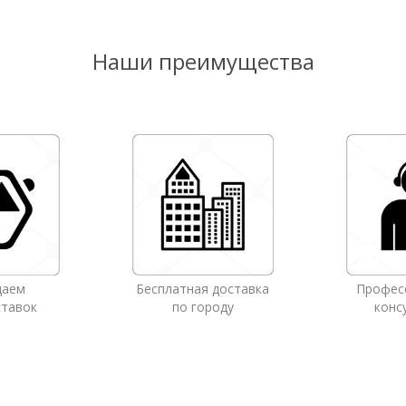
Наши преимущества
даем
Бесплатная доставка
Профес
ставок
по городу
конс