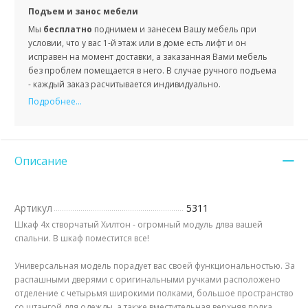
Подъем и занос мебели
Мы
бесплатно
поднимем и занесем Вашу мебель при
условии, что у вас 1-й этаж или в доме есть лифт и он
исправен на момент доставки, а заказанная Вами мебель
без проблем помещается в него. В случае ручного подъема
- каждый заказ расчитывается индивидуально.
Подробнее...
Описание
Артикул
5311
Шкаф 4х створчатый Хилтон - огромный модуль длва вашей
спальни. В шкаф поместится все!
Универсальная модель порадует вас своей функциональностью. За
распашными дверями с оригинальными ручками расположено
отделение с четырьмя широкими полками, большое пространство
со штангой для одежды, а также вместительная верхняя полка.