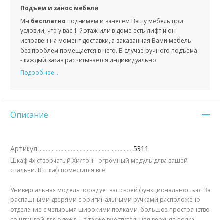
Подъем и занос мебели
Мы
бесплатно
поднимем и занесем Вашу мебель при
условии, что у вас 1-й этаж или в доме есть лифт и он
исправен на момент доставки, а заказанная Вами мебель
без проблем помещается в него. В случае ручного подъема
- каждый заказ расчитывается индивидуально.
Подробнее...
Описание
Артикул
5311
Шкаф 4х створчатый Хилтон - огромный модуль длва вашей
спальни. В шкаф поместится все!
Универсальная модель порадует вас своей функциональностью. За
распашными дверями с оригинальными ручками расположено
отделение с четырьмя широкими полками, большое пространство
со штангой для одежды, а также вместительная верхняя полка.