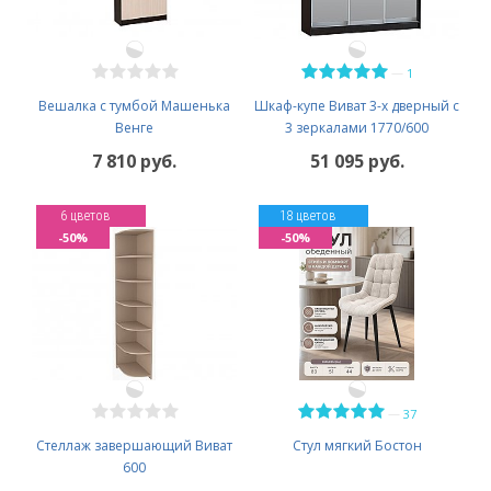
—
1
Вешалка с тумбой Машенька
Шкаф-купе Виват 3-х дверный с
Венге
3 зеркалами 1770/600
7 810 руб.
51 095 руб.
6 цветов
18 цветов
-50%
-50%
—
37
Стеллаж завершающий Виват
Стул мягкий Бостон
600