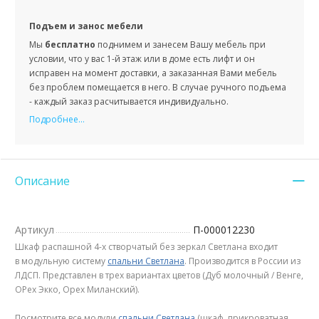
Подъем и занос мебели
Мы
бесплатно
поднимем и занесем Вашу мебель при
условии, что у вас 1-й этаж или в доме есть лифт и он
исправен на момент доставки, а заказанная Вами мебель
без проблем помещается в него. В случае ручного подъема
- каждый заказ расчитывается индивидуально.
Подробнее...
Описание
Артикул
П-000012230
Шкаф распашной 4-х створчатый без зеркал Светлана входит
в модульную систему
спальни Светлана
. Производится в России из
ЛДСП. Представлен в трех вариантах цветов (Дуб молочный / Венге,
ОРех Экко, Орех Миланский).
Посмотрите все модули
спальни Светлана
(шкаф, прикроватная