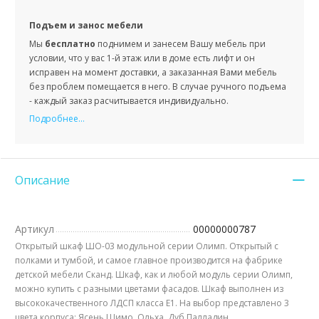
Подъем и занос мебели
Мы
бесплатно
поднимем и занесем Вашу мебель при
условии, что у вас 1-й этаж или в доме есть лифт и он
исправен на момент доставки, а заказанная Вами мебель
без проблем помещается в него. В случае ручного подъема
- каждый заказ расчитывается индивидуально.
Подробнее...
Описание
Артикул
00000000787
Открытый шкаф ШО-03 модульной серии Олимп. Открытый с
полками и тумбой, и самое главное производится на фабрике
детской мебели Сканд. Шкаф, как и любой модуль серии Олимп,
можно купить с разными цветами фасадов. Шкаф выполнен из
высококачественного ЛДСП класса Е1. На выбор представлено 3
цвета корпуса: Ясень Шимо, Ольха, Дуб Палладин.