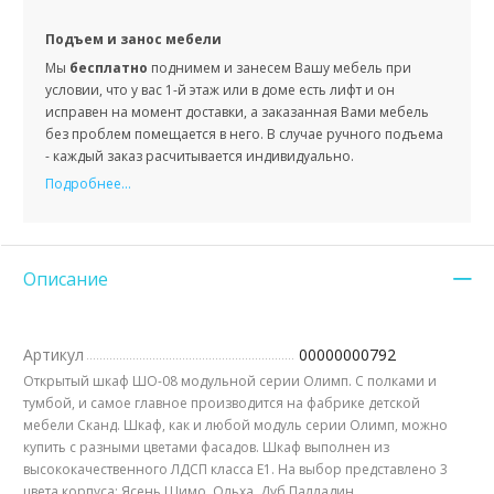
Подъем и занос мебели
Мы
бесплатно
поднимем и занесем Вашу мебель при
условии, что у вас 1-й этаж или в доме есть лифт и он
исправен на момент доставки, а заказанная Вами мебель
без проблем помещается в него. В случае ручного подъема
- каждый заказ расчитывается индивидуально.
Подробнее...
Описание
Артикул
00000000792
Открытый шкаф ШО-08 модульной серии Олимп. С полками и
тумбой, и самое главное производится на фабрике детской
мебели Сканд. Шкаф, как и любой модуль серии Олимп, можно
купить с разными цветами фасадов. Шкаф выполнен из
высококачественного ЛДСП класса Е1. На выбор представлено 3
цвета корпуса: Ясень Шимо, Ольха, Дуб Палладин.