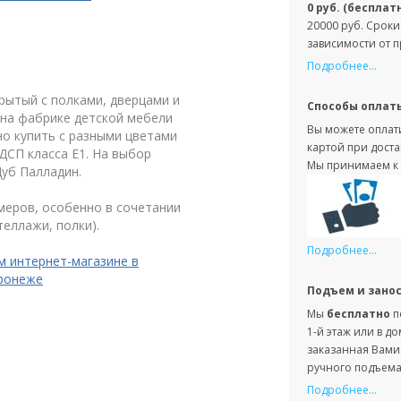
0 руб. (бесплат
20000 руб. Сроки
зависимости от 
Подробнее...
ытый с полками, дверцами и
Способы оплат
 на фабрике детской мебели
Вы можете оплати
но купить с разными цветами
картой при доста
ДСП класса Е1. На выбор
Мы принимаем к 
Дуб Палладин.
меров, особенно в сочетании
еллажи, полки).
Подробнее...
м интернет-магазине в
оронеже
Подъем и зано
Мы
бесплатно
п
1-й этаж или в д
заказанная Вами 
ручного подъема 
Подробнее...