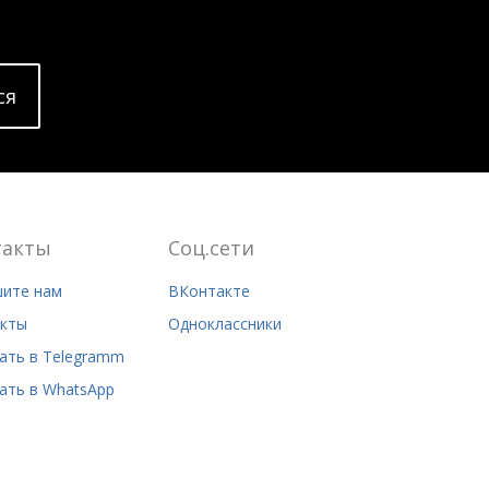
cя
такты
Соц.сети
ите нам
ВКонтакте
кты
Одноклассники
ать в Telegramm
ать в WhatsApp