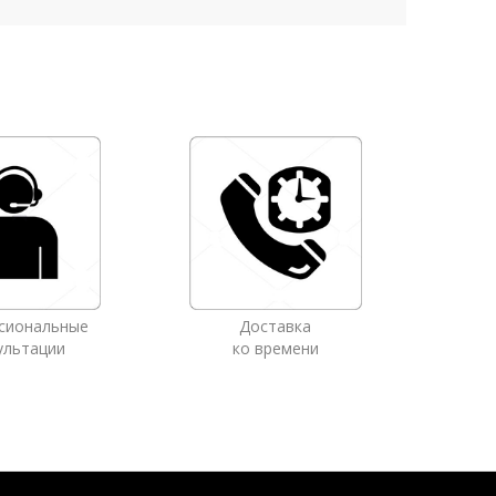
сиональные
Доставка
ультации
ко времени