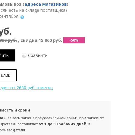
амовывоз (
адреса магазинов
):
(если есть на складе поставщика)
сентября.
уб.
920 руб.
, скидка
15 960 руб.
-50%
пить
Сравнить
 клик
редит
от 2660 руб. в месяц
имость и сроки
но)
- за весь заказ, в пределах "синей зоны", при заказе от
 доставки составляют
от 1 до 30 рабочих дней
, в
производителя.