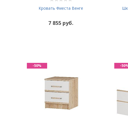
Кровать Фиеста Венге
Шк
7 855 руб.
-50%
-50