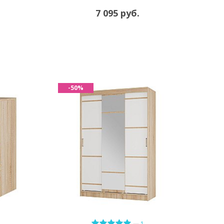
7 095 руб.
-50%
—
1