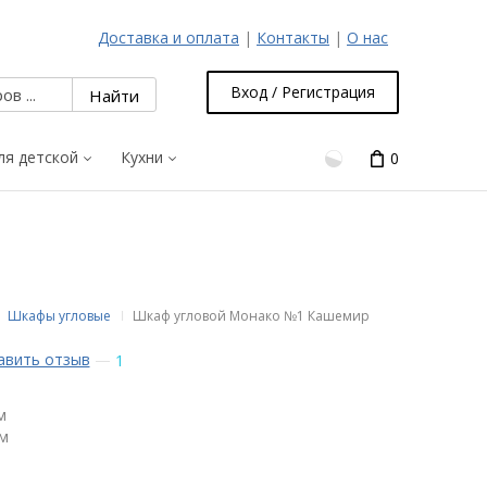
Доставка и оплата
|
Контакты
|
О нас
Вход / Регистрация
ля детской
Кухни
0
Шкафы угловые
Шкаф угловой Монако №1 Кашемир
авить отзыв
—
1
м
см