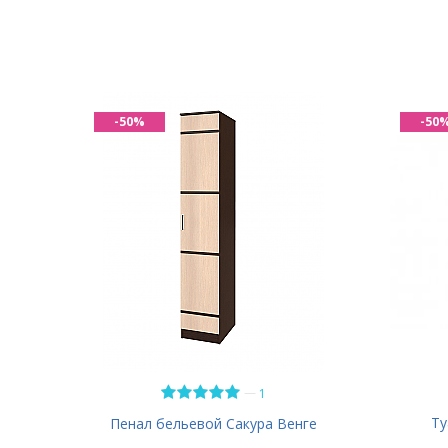
-50%
-50
—
1
Ту
Пенал бельевой Сакура Венге