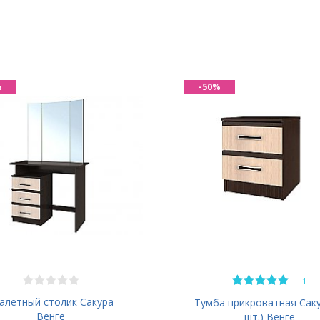
%
-50%
—
1
алетный столик Сакура
Тумба прикроватная Саку
Венге
шт.) Венге