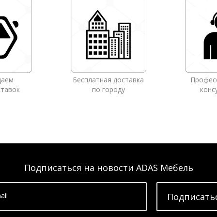
даем
Бесплатная доставка
Профес
ставок
по городу
конс
Подписаться на новости ADAS Мебель
ail
Подписать