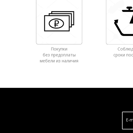
Покупки
Соблю
без предоплаты
сроки по
мебели из наличия
E-m