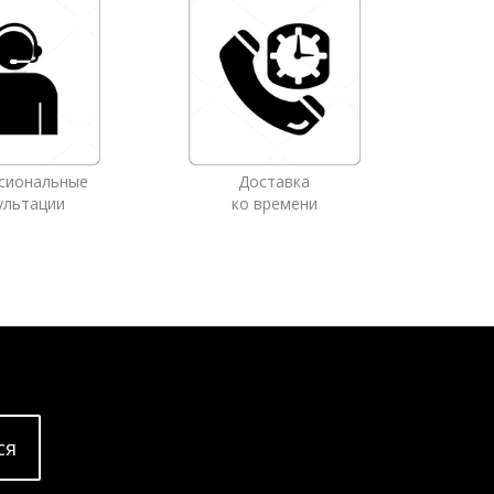
сиональные
Доставка
ультации
ко времени
cя