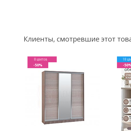
Клиенты, смотревшие этот тов
8 цветов
18 цв
-50%
-50