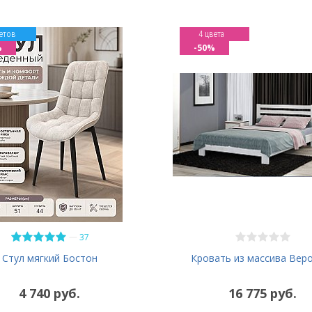
етов
4 цвета
%
-50%
—
37
Кровать из массива Вер
Стул мягкий Бостон
4 740 руб.
16 775 руб.