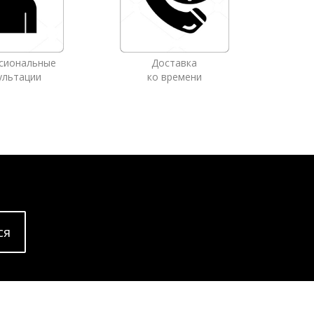
сиональные
Доставка
ультации
ко времени
cя