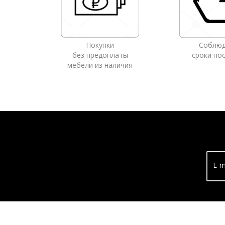
Покупки
Соблю
без предоплаты
сроки по
мебели из наличия
E-m