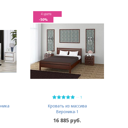
4 цвета
-50%
—
1
оника
Кровать из массива
Вероника-1
16 885 руб.