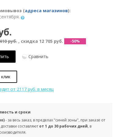
амовывоз (
адреса магазинов
):
сентября.
уб.
410 руб.
, скидка
12 705 руб.
-50%
пить
Сравнить
 клик
редит
от 2117 руб. в месяц
имость и сроки
но)
- за весь заказ, в пределах "синей зоны", при заказе от
 доставки составляют
от 1 до 30 рабочих дней
, в
производителя.