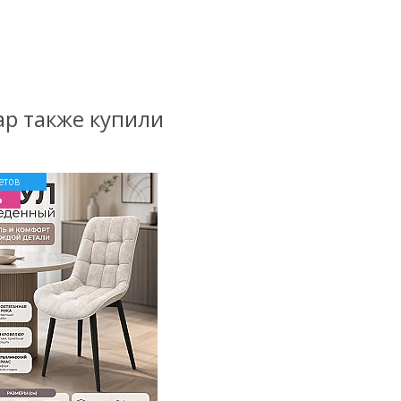
ар также купили
етов
%