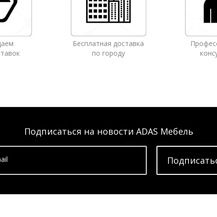
даем
Бесплатная доставка
Профес
ставок
по городу
конс
Подписаться на новости ADAS Мебель
ail
Подписать