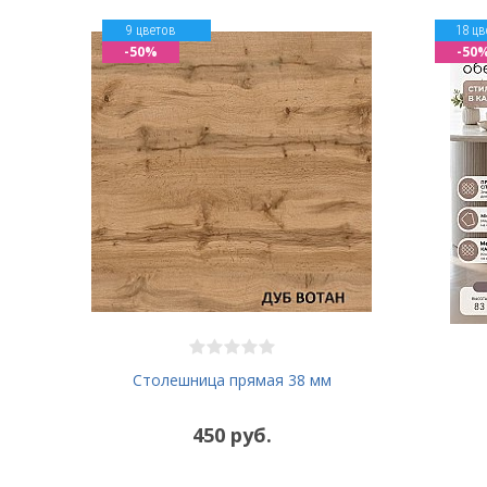
9 цветов
18 цв
-50%
-50
Столешница прямая 38 мм
450 руб.