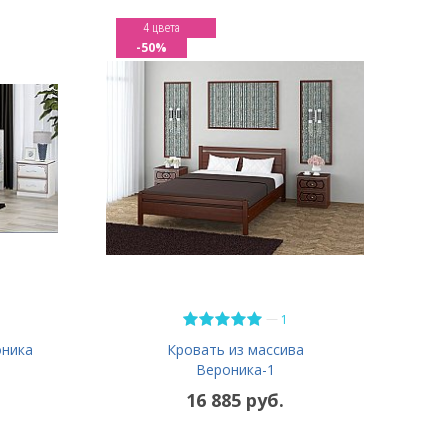
4 цвета
-50%
—
1
оника
Кровать из массива
Вероника-1
16 885 руб.