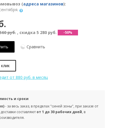
амовывоз (
адреса магазинов
):
сентября.
б.
560 руб.
, скидка
5 280 руб.
-50%
пить
Сравнить
 клик
редит
от 880 руб. в месяц
имость и сроки
но)
- за весь заказ, в пределах "синей зоны", при заказе от
 доставки составляют
от 1 до 30 рабочих дней
, в
производителя.