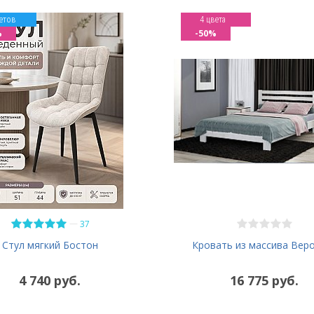
етов
4 цвета
%
-50%
—
37
Кровать из массива Вер
Стул мягкий Бостон
4 740 руб.
16 775 руб.