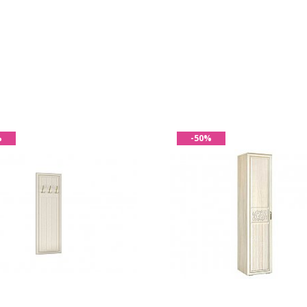
%
-50%