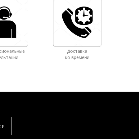
сиональные
Доставка
ультации
ко времени
cя