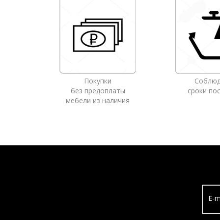
Покупки
Соблю
без предоплаты
сроки по
мебели из наличия
E-m