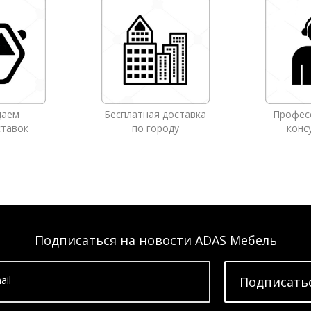
даем
Бесплатная доставка
Профес
ставок
по городу
конс
Подписаться на новости ADAS Мебель
ail
Подписать