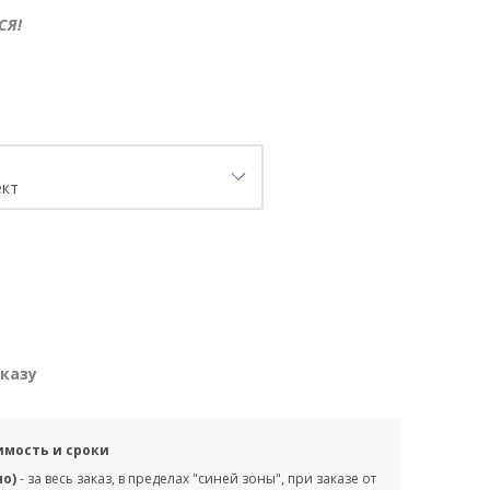
СЯ!
аказу
имость и сроки
но)
- за весь заказ, в пределах "синей зоны", при заказе от