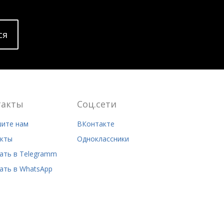
cя
такты
Соц.сети
ите нам
ВКонтакте
кты
Одноклассники
ать в Telegramm
ать в WhatsApp