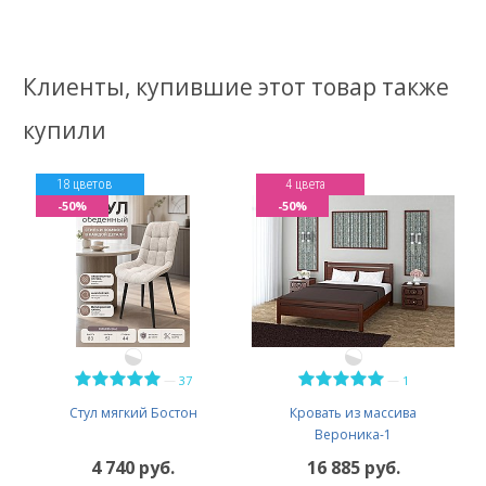
Клиенты, купившие этот товар также
купили
18 цветов
4 цвета
-50%
-50%
—
—
37
1
Стул мягкий Бостон
Кровать из массива
Вероника-1
4 740 руб.
16 885 руб.