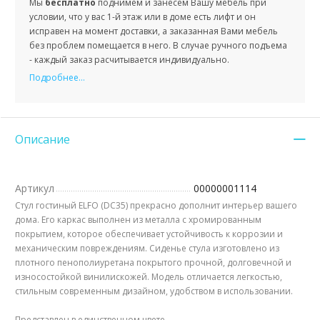
Мы
бесплатно
поднимем и занесем Вашу мебель при
условии, что у вас 1-й этаж или в доме есть лифт и он
исправен на момент доставки, а заказанная Вами мебель
без проблем помещается в него. В случае ручного подъема
- каждый заказ расчитывается индивидуально.
Подробнее...
Описание
Артикул
00000001114
Стул гостиный ELFO (DC35) прекрасно дополнит интерьер вашего
дома. Его каркас выполнен из металла с хромированным
покрытием, которое обеспечивает устойчивость к коррозии и
механическим повреждениям. Сиденье стула изготовлено из
плотного пенополиуретана покрытого прочной, долговечной и
износостойкой винилискожей. Модель отличается легкостью,
стильным современным дизайном, удобством в использовании.
Представлен в единственном цвете.