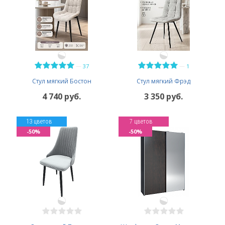
—
—
37
1
Стул мягкий Бостон
Стул мягкий Фрэд
4 740 руб.
3 350 руб.
13 цветов
7 цветов
-50%
-50%