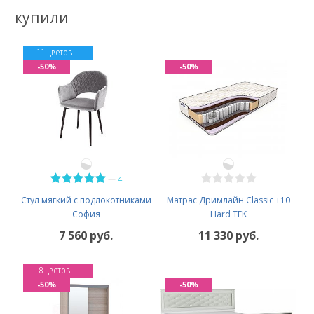
купили
11 цветов
-50%
-50%
—
4
Стул мягкий с подлокотниками
Матрас Дримлайн Classic +10
София
Hard TFK
7 560 руб.
11 330 руб.
8 цветов
-50%
-50%