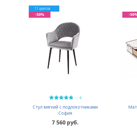
11 цветов
-50%
-50
—
4
Мат
Стул мягкий с подлокотниками
София
7 560 руб.