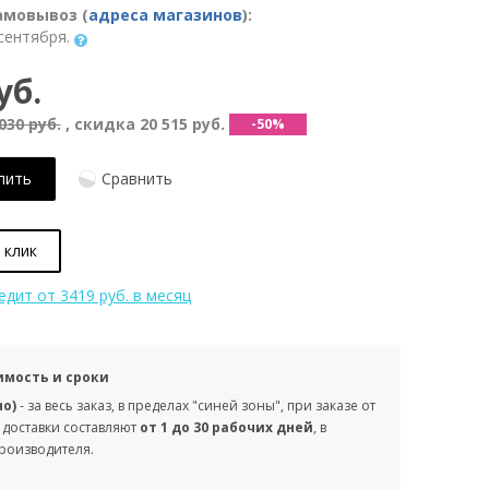
амовывоз (
адреса магазинов
):
сентября.
уб.
030 руб.
, скидка
20 515 руб.
-50%
пить
Сравнить
 клик
редит
от 3419 руб. в месяц
имость и сроки
но)
- за весь заказ, в пределах "синей зоны", при заказе от
 доставки составляют
от 1 до 30 рабочих дней
, в
производителя.