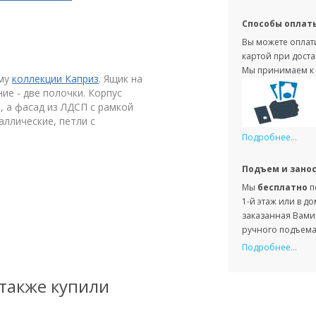
Способы оплат
Вы можете оплати
картой при доста
Мы принимаем к 
ему
коллекции Каприз
. Ящик на
е - две полочки. Корпус
, а фасад из ЛДСП с рамкой
аллические, петли с
Подробнее...
Подъем и зано
Мы
бесплатно
п
1-й этаж или в д
заказанная Вами 
ручного подъема 
Подробнее...
 также купили