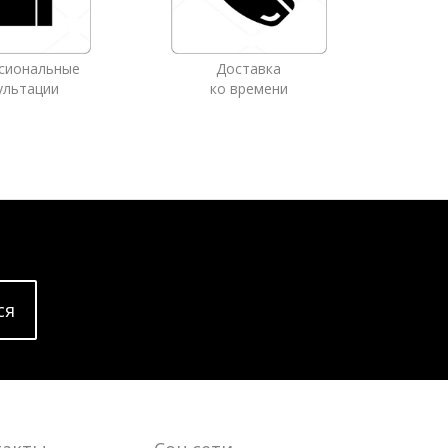
сиональные
Доставка
ультации
ко времени
cя