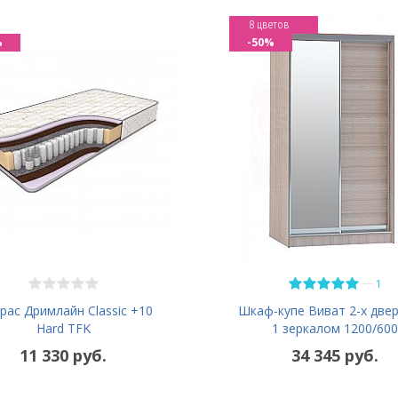
8 цветов
%
-50%
—
1
рас Дримлайн Classic +10
Шкаф-купе Виват 2-х две
Hard TFK
1 зеркалом 1200/600
11 330 руб.
34 345 руб.