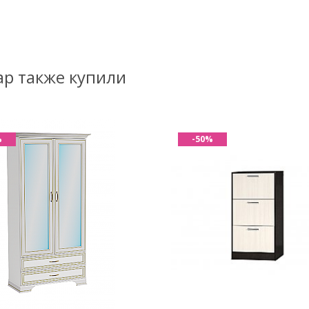
ар также купили
%
-50%