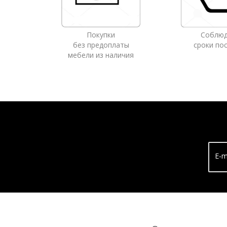
Покупки
Соблю
без предоплаты
сроки по
мебели из наличия
E-m