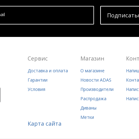
ail
Подписать
Сервис
Магазин
Кон
Доставка и оплата
О магазине
Напиш
Гарантии
Новости ADAS
Конта
Условия
Производители
Напис
Распродажа
Напис
Диваны
Метки
Карта сайта