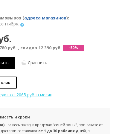
амовывоз (
адреса магазинов
):
сентября.
уб.
780 руб.
, скидка
12 390 руб.
-50%
пить
Сравнить
 клик
редит
от 2065 руб. в месяц
имость и сроки
но)
- за весь заказ, в пределах "синей зоны", при заказе от
 доставки составляют
от 1 до 30 рабочих дней
, в