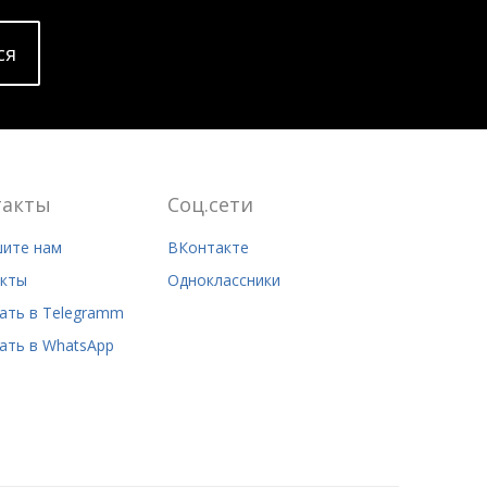
cя
такты
Соц.сети
ите нам
ВКонтакте
кты
Одноклассники
ать в Telegramm
ать в WhatsApp