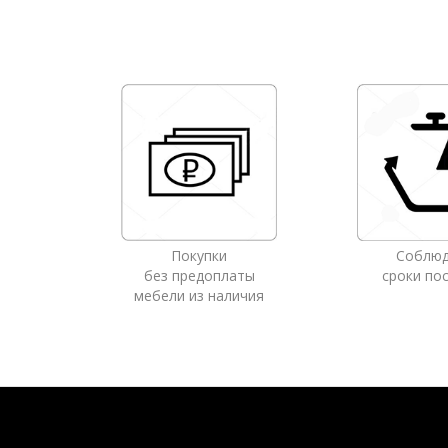
Покупки
Соблю
без предоплаты
сроки по
мебели из наличия