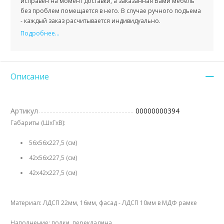
исправен на момент доставки, а заказанная Вами мебель
без проблем помещается в него. В случае ручного подъема
- каждый заказ расчитывается индивидуально.
Подробнее...
Описание
Артикул
00000000394
Габариты (ШхГхВ):
56х56х227,5 (см)
42х56х227,5 (см)
42х42х227,5 (см)
Материал: ЛДСП 22мм, 16мм, фасад - ЛДСП 10мм в МДФ рамке
Наполнение: полки, перекладина.