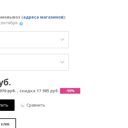
амовывоз (
адреса магазинов
):
сентября.
уб.
970 руб.
, скидка
17 985 руб.
-50%
пить
Сравнить
 клик