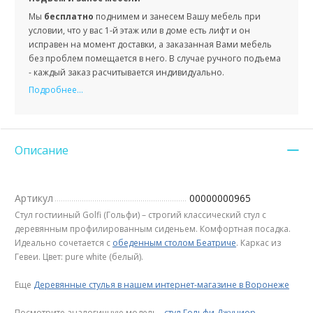
Мы
бесплатно
поднимем и занесем Вашу мебель при
условии, что у вас 1-й этаж или в доме есть лифт и он
исправен на момент доставки, а заказанная Вами мебель
без проблем помещается в него. В случае ручного подъема
- каждый заказ расчитывается индивидуально.
Подробнее...
Описание
Артикул
00000000965
Cтул гостииный Golfi (Гольфи) – строгий классический стул с
деревянным профилированным сиденьем. Комфортная посадка.
Идеально сочетается с
обеденным столом Беатриче
. Каркас из
Гевеи. Цвет: pure white (белый).
Еще
Деревянные стулья в нашем интернет-магазине в Воронеже
Посмотрите аналогичную модель -
стул Гольфи Джуниор